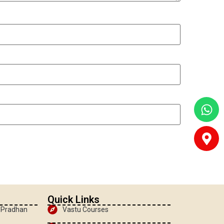
Quick Links
, Pradhan
Vastu Courses