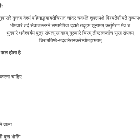
ैः
ुवासरे कृत्तम वेश्मं बहिनाद्धयायतेचिरात् चांद्र चवर्धते शुक्लपक्षे विश्यतेशीयते कृष्णपक
भौमवारे तदं सेवातल्लग्ने सप्तमेपिवा दद्यते तदृहम शून्यमम् कर्तुर्मरण मेव च
भुदवारे धनैश्वर्यम् पुत्र संपत्सुखावहम् गुरुवारे चिरम् तीष्टत्कर्ताच सुख संपदम्
चिरामतिष्ठे-मदवारेतस्करेभ्योमहाभयम्
 फल होता है
ं करना चाहिए
ने वाला
दुख भोगेंगे